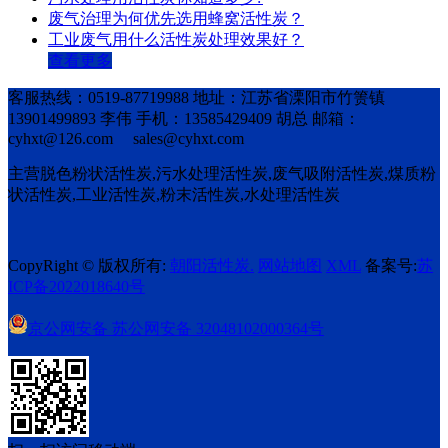
废气治理为何优先选用蜂窝活性炭？
工业废气用什么活性炭处理效果好？
查看更多
客服热线：0519-87719988 地址：江苏省溧阳市竹箦镇
13901499893 李伟 手机：13585429409 胡总 邮箱：
cyhxt@126.com sales@cyhxt.com
主营脱色粉状活性炭,污水处理活性炭,废气吸附活性炭,煤质粉
状活性炭,工业活性炭,粉末活性炭,水处理活性炭
CopyRight © 版权所有:
朝阳活性炭.
网站地图
XML
备案号:
苏
ICP备2022018640号
京公网安备
苏公网安备 32048102000364号